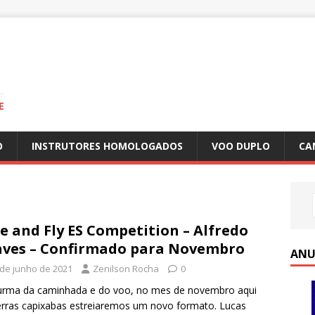
E
O
INSTRUTORES HOMOLOGADOS
VOO DUPLO
CA
e and Fly ES Competition – Alfredo
ves – Confirmado para Novembro
ANU
 de junho de 2021
Zenilson Rocha
0
urma da caminhada e do voo, no mes de novembro aqui
rras capixabas estreiaremos um novo formato. Lucas