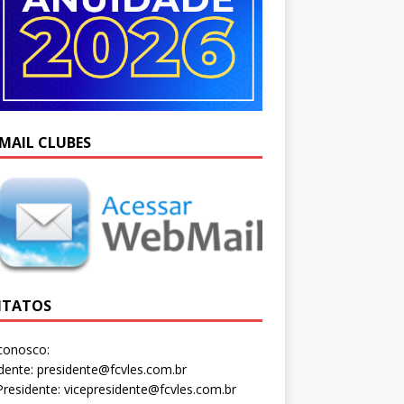
MAIL CLUBES
TATOS
conosco:
dente: presidente@fcvles.com.br
Presidente: vicepresidente@fcvles.com.br