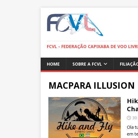
FCVL - FEDERAÇÃO CAPIXABA DE VOO LIVR
HOME
SOBRE A FCVL
FILIAÇÃ
MACPARA ILLUSION
Hik
Cha
30
Ola t
em te