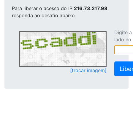
Para liberar o acesso
do IP
216.73.217.98
,
responda ao desafio abaixo.
Digite 
lado no
[trocar imagem]