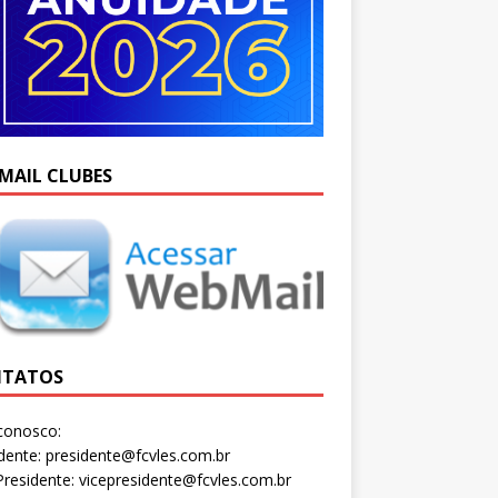
MAIL CLUBES
TATOS
conosco:
dente: presidente@fcvles.com.br
Presidente: vicepresidente@fcvles.com.br