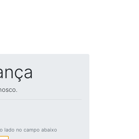
ança
nosco.
ao lado no campo abaixo