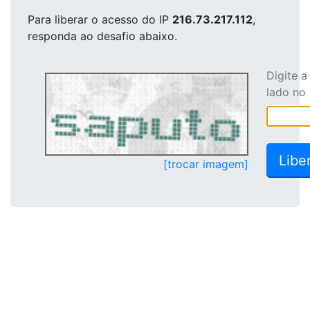
Para liberar o acesso
do IP
216.73.217.112
,
responda ao desafio abaixo.
Digite 
lado no
[trocar imagem]