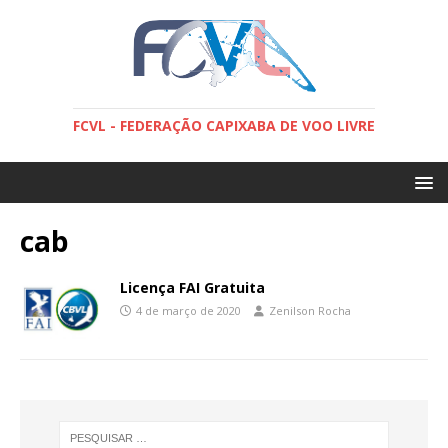
FCVL - FEDERAÇÃO CAPIXABA DE VOO LIVRE
cab
Licença FAI Gratuita
4 de março de 2020
Zenilson Rocha