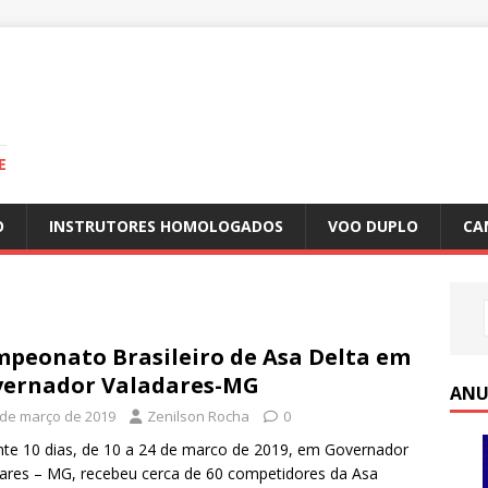
E
O
INSTRUTORES HOMOLOGADOS
VOO DUPLO
CA
peonato Brasileiro de Asa Delta em
ernador Valadares-MG
ANU
 de março de 2019
Zenilson Rocha
0
te 10 dias, de 10 a 24 de marco de 2019, em Governador
ares – MG, recebeu cerca de 60 competidores da Asa