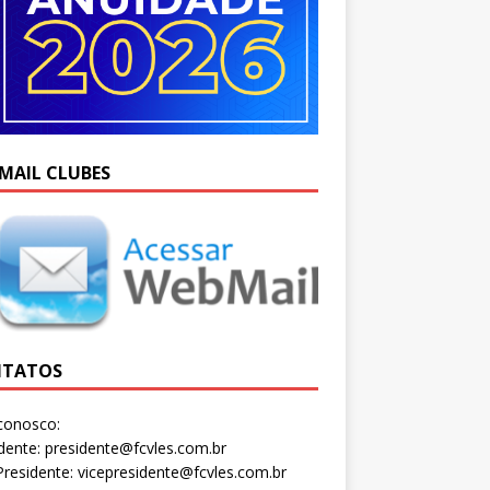
MAIL CLUBES
TATOS
conosco:
dente: presidente@fcvles.com.br
Presidente: vicepresidente@fcvles.com.br