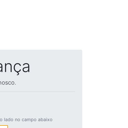
ança
nosco.
ao lado no campo abaixo