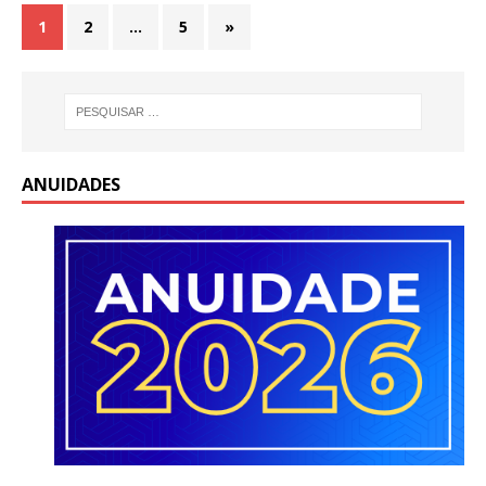
1
2
…
5
»
ANUIDADES