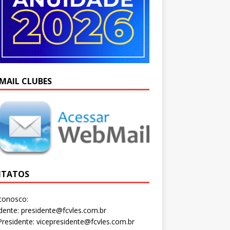
MAIL CLUBES
TATOS
conosco:
dente: presidente@fcvles.com.br
Presidente: vicepresidente@fcvles.com.br