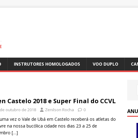
E
O
INSTRUTORES HOMOLOGADOS
VOO DUPLO
CA
n Castelo 2018 e Super Final do CCVL
 de outubro de 2018
Zenilson Rocha
0
ANU
uma vez o Vale de Ubá em Castelo receberá os atletas do
ivre na nossa bucólica cidade nos dias 23 a 25 de
embro
[…]