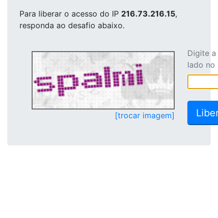
Para liberar o acesso
do IP
216.73.216.15
,
responda ao desafio abaixo.
Digite 
lado no
[trocar imagem]