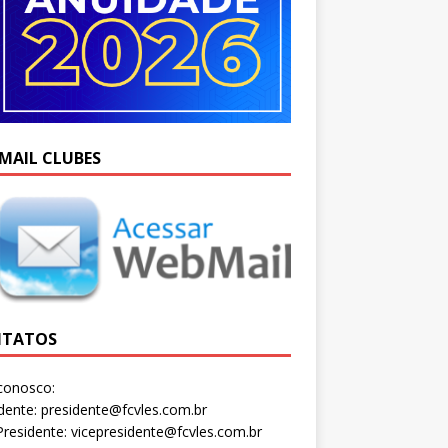
MAIL CLUBES
TATOS
conosco:
dente: presidente@fcvles.com.br
Presidente: vicepresidente@fcvles.com.br