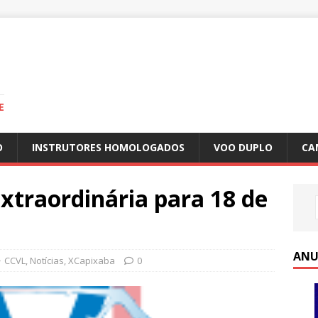
E
O
INSTRUTORES HOMOLOGADOS
VOO DUPLO
CA
xtraordinária para 18 de
ANU
CCVL
,
Notícias
,
XCapixaba
0