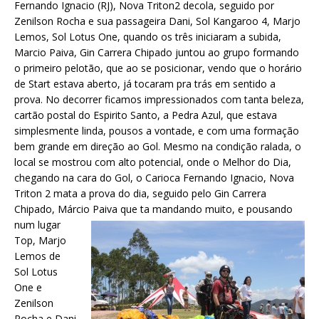
Fernando Ignacio (RJ), Nova Triton2 decola, seguido por
Zenilson Rocha e sua passageira Dani, Sol Kangaroo 4, Marjo
Lemos, Sol Lotus One, quando os três iniciaram a subida,
Marcio Paiva, Gin Carrera Chipado juntou ao grupo formando
o primeiro pelotão, que ao se posicionar, vendo que o horário
de Start estava aberto, já tocaram pra trás em sentido a
prova. No decorrer ficamos impressionados com tanta beleza,
cartão postal do Espirito Santo, a Pedra Azul, que estava
simplesmente linda, pousos a vontade, e com uma formação
bem grande em direção ao Gol. Mesmo na condição ralada, o
local se mostrou com alto potencial, onde o Melhor do Dia,
chegando na cara do Gol, o Carioca Fernando Ignacio, Nova
Triton 2 mata a prova do dia, seguido pelo Gin Carrera
Chipado, Márcio Paiva que ta mandando muito, e
pousando
num lugar
Top, Marjo
Lemos de
Sol Lotus
One e
Zenilson
Rocha e Dani