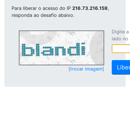
Para liberar o acesso
do IP
216.73.216.159
,
responda ao desafio abaixo.
Digite 
lado no
[trocar imagem]