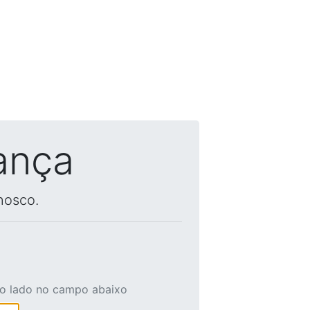
ança
nosco.
ao lado no campo abaixo