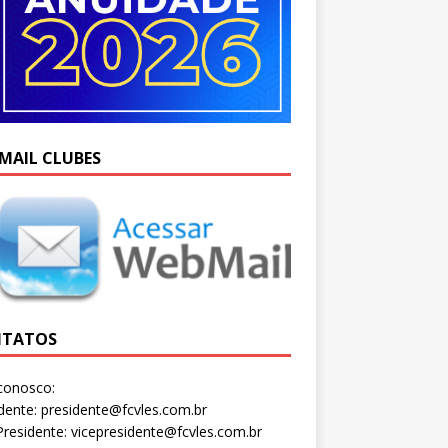
MAIL CLUBES
TATOS
conosco:
dente: presidente@fcvles.com.br
Presidente: vicepresidente@fcvles.com.br