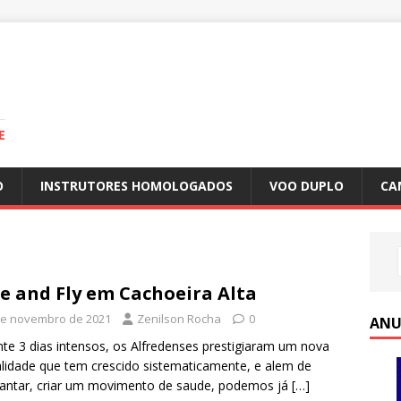
E
O
INSTRUTORES HOMOLOGADOS
VOO DUPLO
CA
e and Fly em Cachoeira Alta
de novembro de 2021
Zenilson Rocha
0
ANU
te 3 dias intensos, os Alfredenses prestigiaram um nova
idade que tem crescido sistematicamente, e alem de
hantar, criar um movimento de saude, podemos já
[…]