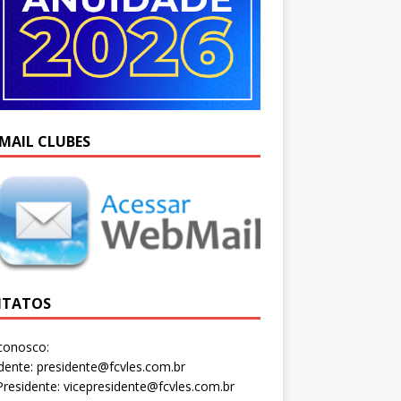
MAIL CLUBES
TATOS
conosco:
dente: presidente@fcvles.com.br
Presidente: vicepresidente@fcvles.com.br