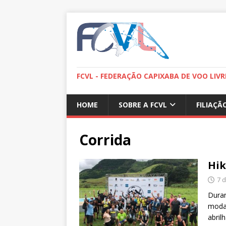
FCVL - FEDERAÇÃO CAPIXABA DE VOO LIVR
HOME
SOBRE A FCVL
FILIAÇÃ
Corrida
Hik
7 
Duran
modal
abril