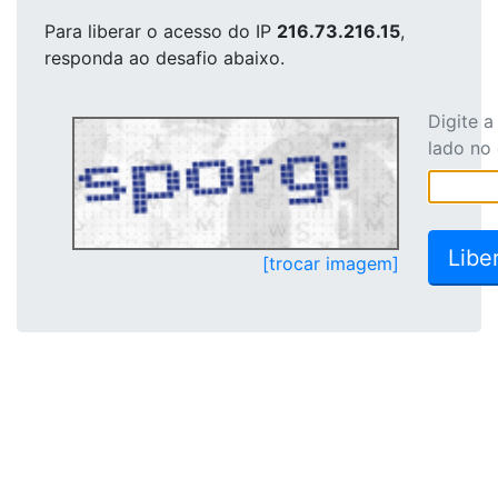
Para liberar o acesso
do IP
216.73.216.15
,
responda ao desafio abaixo.
Digite 
lado no
[trocar imagem]