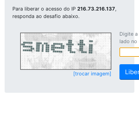
Para liberar o acesso
do IP
216.73.216.137
,
responda ao desafio abaixo.
Digite 
lado no
[trocar imagem]