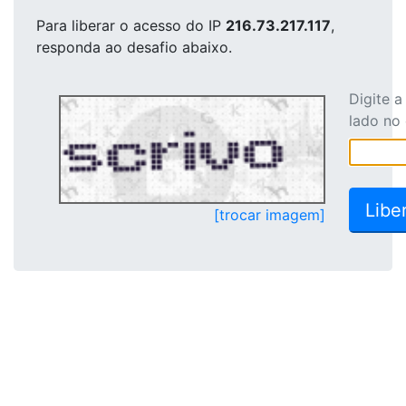
Para liberar o acesso
do IP
216.73.217.117
,
responda ao desafio abaixo.
Digite 
lado no
[trocar imagem]